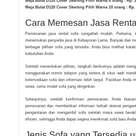
Meja Bulat D120 Cover Skerting Pilih Warna 8 orang : Rp. 
Meja Bulat D120 Cover Skerting Pilih Warna 10 orang : Rp.
Cara Memesan Jasa Renta
Pemesanan jasa rental sofa sangatlah mudah. Pertama, A
menemukan penyedia jasa di Kebayoran Lama. Banyak dari me
berbagai pilihan sofa yang tersedia. Anda bisa melihat kat
kebutuhan Anda.
Setelah menentukan pilihan, langkah berikutnya adalah meng
menggunakan nomor telepon yang tertera di situs web mere
ketersediaan sofa dan informasi lebih lanjut. Pastikan Anda m
sewa, serta model sofa yang diinginkan.
Selanjutnya, setelah konfirmasi pemesanan, Anda biasan
pemesanan dan memberikan informasi terkait alamat pengan
pengantaran dan mengambil sofa setelah masa sewa berak
efisien, sehingga Anda dapat segera menikmati sofa baru Anda
Jenis Sofa yang Tersedia 