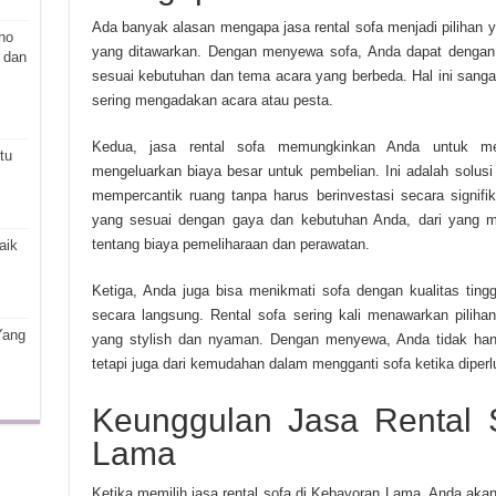
Ada banyak alasan mengapa jasa rental sofa menjadi pilihan ya
ho
yang ditawarkan. Dengan menyewa sofa, Anda dapat dengan
 dan
sesuai kebutuhan dan tema acara yang berbeda. Hal ini sang
sering mengadakan acara atau pesta.
Kedua, jasa rental sofa memungkinkan Anda untuk men
tu
mengeluarkan biaya besar untuk pembelian. Ini adalah solus
mempercantik ruang tanpa harus berinvestasi secara signifi
yang sesuai dengan gaya dan kebutuhan Anda, dari yang mo
tentang biaya pemeliharaan dan perawatan.
aik
Ketiga, Anda juga bisa menikmati sofa dengan kualitas tinggi
secara langsung. Rental sofa sering kali menawarkan piliha
Yang
yang stylish dan nyaman. Dengan menyewa, Anda tidak hany
tetapi juga dari kemudahan dalam mengganti sofa ketika diperl
Keunggulan Jasa Rental 
Lama
Ketika memilih jasa rental sofa di Kebayoran Lama, Anda a