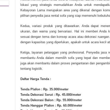
lokasi yang strategis memudahkan Anda untuk mendapatka
Kebayoran Lama merupakan area yang dikenal dengan komu
pilihan penyedia jasa rental sofa yang siap memenuhi kebutuh
Kedua, variasi produk yang ditawarkan. Anda dapat mene
ukuran, dan warna yang bervariasi. Hal ini memberi Anda 
sesuai dengan tema dan konsep acara atau dekorasi ruangan 
dengan kapasitas yang diperlukan, apakah untuk acara kecil at
Ketiga, layanan pelanggan yang profesional. Penyedia jasa r
membantu Anda dalam memilih sofa yang tepat dan memberik
juga akan membantu dalam proses pengantaran dan pengambila
tentang logistik.
Daftar Harga Tenda :
Tenda Plafon : Rp. 35.000/meter
Tenda Dekorasi Serut : Rp. 45.000/meter
Tenda Dekorasi Balon : Rp. 55.000/meter
Tenda Hanggar Plafon : Rp. 60.000/meter