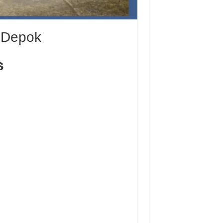
i Depok
is