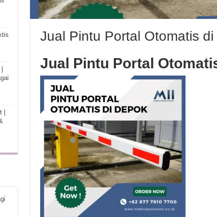
is
Jual Pintu Portal Otomatis d
tis
Jual Pintu Portal Otomat
|
gai
 |
&
gi