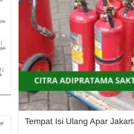
is
tis
|
gai
 |
&
Tempat Isi Ulang Apar Jakar
gi