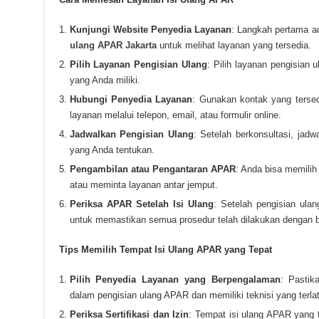
Kunjungi Website Penyedia Layanan
: Langkah pertama a
ulang APAR Jakarta
untuk melihat layanan yang tersedia.
Pilih Layanan Pengisian Ulang
: Pilih layanan pengisian
yang Anda miliki.
Hubungi Penyedia Layanan
: Gunakan kontak yang terse
layanan melalui telepon, email, atau formulir online.
Jadwalkan Pengisian Ulang
: Setelah berkonsultasi, jad
yang Anda tentukan.
Pengambilan atau Pengantaran APAR
: Anda bisa memili
atau meminta layanan antar jemput.
Periksa APAR Setelah Isi Ulang
: Setelah pengisian ula
untuk memastikan semua prosedur telah dilakukan dengan b
Tips Memilih Tempat Isi Ulang APAR yang Tepat
Pilih Penyedia Layanan yang Berpengalaman
: Pastik
dalam pengisian ulang APAR dan memiliki teknisi yang terlat
Periksa Sertifikasi dan Izin
: Tempat isi ulang APAR yang t