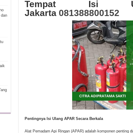
Tempat Isi U
ho
Jakarta
081388800152
 dan
tu
aik
Yang
Pentingnya Isi Ulang APAR Secara Berkala
Alat Pemadam Api Ringan (APAR) adalah komponen penting d