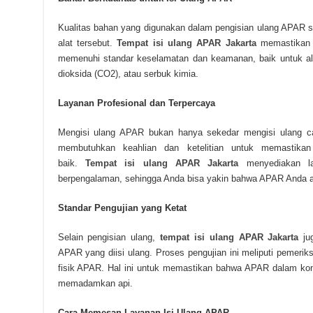
Kualitas bahan yang digunakan dalam pengisian ulang APAR s
alat tersebut.
Tempat isi ulang APAR Jakarta
memastikan p
memenuhi standar keselamatan dan keamanan, baik untuk ala
dioksida (CO2), atau serbuk kimia.
Layanan Profesional dan Terpercaya
Mengisi ulang APAR bukan hanya sekedar mengisi ulang cai
membutuhkan keahlian dan ketelitian untuk memastikan
baik.
Tempat isi ulang APAR Jakarta
menyediakan lay
berpengalaman, sehingga Anda bisa yakin bahwa APAR Anda ak
Standar Pengujian yang Ketat
Selain pengisian ulang,
tempat isi ulang APAR Jakarta
jug
APAR yang diisi ulang. Proses pengujian ini meliputi pemer
fisik APAR. Hal ini untuk memastikan bahwa APAR dalam kond
memadamkan api.
Cara Memesan Layanan Isi Ulang APAR