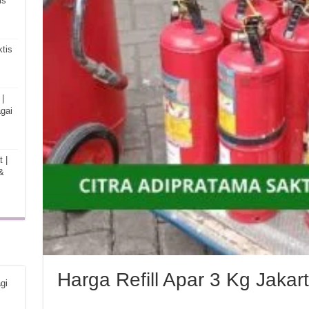
is
tis
|
gai
 |
&
Harga Refill Apar 3 Kg Jakar
gi