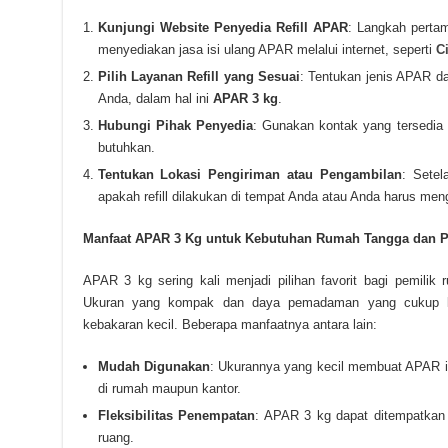
Kunjungi Website Penyedia Refill APAR
: Langkah perta
menyediakan jasa isi ulang APAR melalui internet, seperti
C
Pilih Layanan Refill yang Sesuai
: Tentukan jenis APAR d
Anda, dalam hal ini
APAR 3 kg
.
Hubungi Pihak Penyedia
: Gunakan kontak yang tersedia u
butuhkan.
Tentukan Lokasi Pengiriman atau Pengambilan
: Setel
apakah refill dilakukan di tempat Anda atau Anda harus me
Manfaat APAR 3 Kg untuk Kebutuhan Rumah Tangga dan P
APAR 3 kg sering kali menjadi pilihan favorit bagi pemilik 
Ukuran yang kompak dan daya pemadaman yang cukup k
kebakaran kecil. Beberapa manfaatnya antara lain:
Mudah Digunakan
: Ukurannya yang kecil membuat APAR in
di rumah maupun kantor.
Fleksibilitas Penempatan
: APAR 3 kg dapat ditempatkan
ruang.