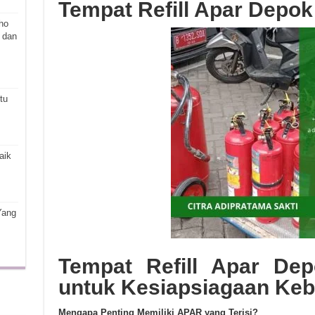
Tempat Refill Apar Depo
ho
 dan
tu
aik
Yang
Tempat Refill Apar De
untuk Kesiapsiagaan Ke
Mengapa Penting Memiliki APAR yang Terisi?