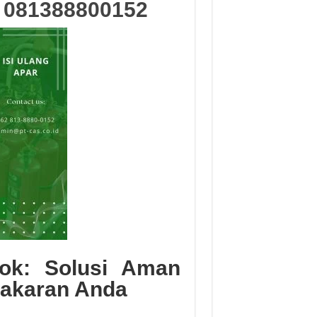
k
081388800152
pok: Solusi Aman
bakaran Anda