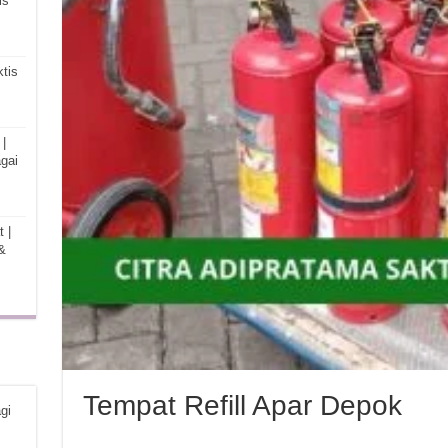
is
tis
|
gai
 |
&
Tempat Refill Apar Depok
gi