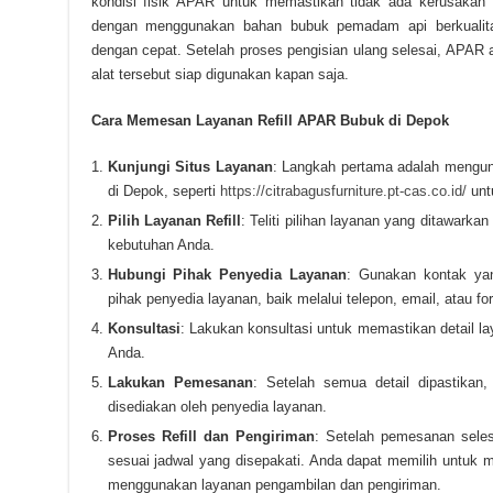
kondisi fisik APAR untuk memastikan tidak ada kerusakan pa
dengan menggunakan bahan bubuk pemadam api berkuali
dengan cepat. Setelah proses pengisian ulang selesai, APAR
alat tersebut siap digunakan kapan saja.
Cara Memesan Layanan Refill APAR Bubuk di Depok
Kunjungi Situs Layanan
: Langkah pertama adalah mengunj
di Depok, seperti
https://citrabagusfurniture.pt-cas.co.id/
untu
Pilih Layanan Refill
: Teliti pilihan layanan yang ditawarkan
kebutuhan Anda.
Hubungi Pihak Penyedia Layanan
: Gunakan kontak yan
pihak penyedia layanan, baik melalui telepon, email, atau for
Konsultasi
: Lakukan konsultasi untuk memastikan detail 
Anda.
Lakukan Pemesanan
: Setelah semua detail dipastikan
disediakan oleh penyedia layanan.
Proses Refill dan Pengiriman
: Setelah pemesanan seles
sesuai jadwal yang disepakati. Anda dapat memilih untuk
menggunakan layanan pengambilan dan pengiriman.