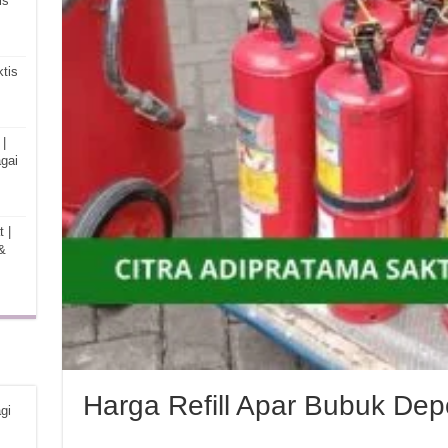
is
tis
|
gai
 |
&
Harga Refill Apar Bubuk Dep
gi