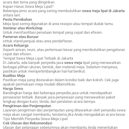
acara dan tema yang diinginkan.
Kapan Harus Sewa Meja Lipat?
Beberapa jenis acara yang sering membutuhkan
sewa meja lipat di Jakarta
antara lain:
Pesta Pernikahan
Meja lipat sering digunakan di area resepsi atau tempat duduk tamu.
Seminar atau Workshop
Untuk memfasilitasi penataan tempat yang cepat dan efisien.
Pameran atau Bazaar
Untuk stand penjual atau area pendaftaran.
Acara Keluarga
Seperti arisan, reuni, atau pertemuan besar yang membutuhkan pengaturan
cepat dan efisien.
Tempat Sewa Meja Lipat Terbaik di Jakarta
Di Jakarta, ada banyak penyedia jasa
sewa meja
lipat yang menawarkan
berbagai pilihan ukuran, bentuk, dan material meja. Sebelum menyewa,
pastikan untuk mempertimbangkan hal-hal berikut:
Kualitas Meja
Pastikan meja yang disewakan dalam kondisi baik dan kokoh. Cek juga
apakah permukaan meja mudah dibersihkan.
Harga Sewa
Bandingkan harga dari beberapa penyedia jasa untuk mendapatkan
penawaran terbaik. Banyak jasa penyewaan yang menawarkan paket
lengkap dengan kursi, tenda, dan peralatan acara lainnya.
Pengiriman dan Penjemputan
Layanan pengiriman dan penjemputan yang ditawarkan oleh penyedia sewa
meja akan sangat membantu, terutama jika Anda mengadakan acara besar.
Tips Memilih Penyedia Sewa Meja Lipat
Cek Ulasan dan Rekomendasi
Ulasan dari pelanggan sebelumnya akan membantu Anda menentukan