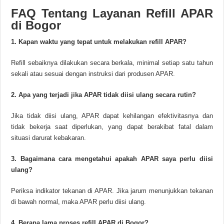
FAQ Tentang Layanan Refill APAR
di Bogor
1. Kapan waktu yang tepat untuk melakukan refill APAR?
Refill sebaiknya dilakukan secara berkala, minimal setiap satu tahun
sekali atau sesuai dengan instruksi dari produsen APAR.
2. Apa yang terjadi jika APAR tidak diisi ulang secara rutin?
Jika tidak diisi ulang, APAR dapat kehilangan efektivitasnya dan
tidak bekerja saat diperlukan, yang dapat berakibat fatal dalam
situasi darurat kebakaran.
3. Bagaimana cara mengetahui apakah APAR saya perlu diisi
ulang?
Periksa indikator tekanan di APAR. Jika jarum menunjukkan tekanan
di bawah normal, maka APAR perlu diisi ulang.
4. Berapa lama proses refill APAR di Bogor?