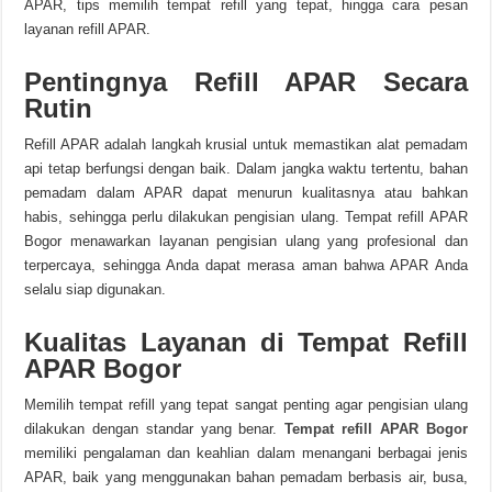
APAR, tips memilih tempat refill yang tepat, hingga cara pesan
layanan refill APAR.
Pentingnya Refill APAR Secara
Rutin
Refill APAR adalah langkah krusial untuk memastikan alat pemadam
api tetap berfungsi dengan baik. Dalam jangka waktu tertentu, bahan
pemadam dalam APAR dapat menurun kualitasnya atau bahkan
habis, sehingga perlu dilakukan pengisian ulang. Tempat refill APAR
Bogor menawarkan layanan pengisian ulang yang profesional dan
terpercaya, sehingga Anda dapat merasa aman bahwa APAR Anda
selalu siap digunakan.
Kualitas Layanan di Tempat Refill
APAR Bogor
Memilih tempat refill yang tepat sangat penting agar pengisian ulang
dilakukan dengan standar yang benar.
Tempat refill APAR Bogor
memiliki pengalaman dan keahlian dalam menangani berbagai jenis
APAR, baik yang menggunakan bahan pemadam berbasis air, busa,