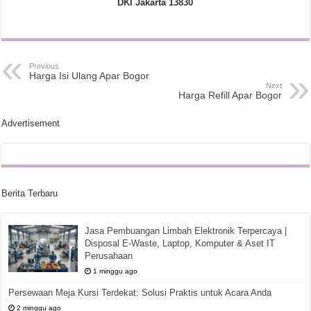
DKI Jakarta 13830
Previous
Harga Isi Ulang Apar Bogor
Next
Harga Refill Apar Bogor
Advertisement
Berita Terbaru
Jasa Pembuangan Limbah Elektronik Terpercaya |
Disposal E-Waste, Laptop, Komputer & Aset IT
Perusahaan
1 minggu ago
Persewaan Meja Kursi Terdekat: Solusi Praktis untuk Acara Anda
2 minggu ago