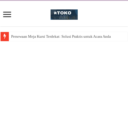
Persewaan Meja Kursi Terdekat: Solusi Praktis untuk Acara Anda