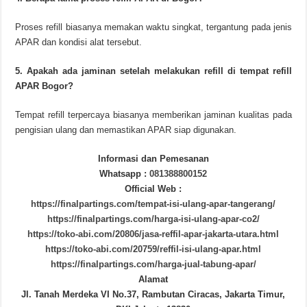
Proses refill biasanya memakan waktu singkat, tergantung pada jenis
APAR dan kondisi alat tersebut.
5. Apakah ada jaminan setelah melakukan refill di tempat refill
APAR Bogor?
Tempat refill terpercaya biasanya memberikan jaminan kualitas pada
pengisian ulang dan memastikan APAR siap digunakan.
Informasi dan Pemesanan
Whatsapp :
081388800152
Official Web :
https://finalpartings.com/tempat-isi-ulang-apar-tangerang/
https://finalpartings.com/harga-isi-ulang-apar-co2/
https://toko-abi.com/20806/jasa-reffil-apar-jakarta-utara.html
https://toko-abi.com/20759/reffil-isi-ulang-apar.html
https://finalpartings.com/harga-jual-tabung-apar/
Alamat
Jl. Tanah Merdeka VI No.37, Rambutan Ciracas, Jakarta Timur,