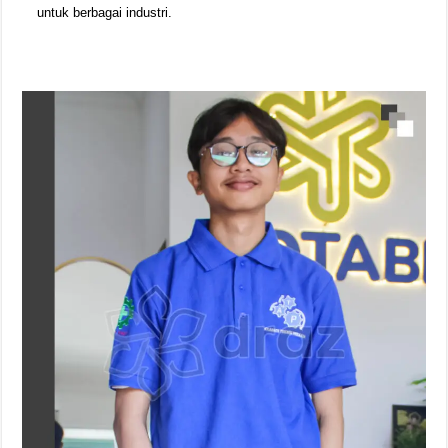
untuk berbagai industri.