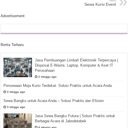
Next
Sewa Kursi Event
Advertisement
Berita Terbaru
Jasa Pembuangan Limbah Elektronik Terpercaya |
Disposal E-Waste, Laptop, Komputer & Aset IT
Perusahaan
2 minggu ago
Persewaan Meja Kursi Terdekat: Solusi Praktis untuk Acara Anda
3 minggu ago
Sewa Bangku untuk Acara Anda – Solusi Praktis dan Efisien
3 minggu ago
Jasa Sewa Bangku Futura | Solusi Praktis untuk
Berbagai Acara di Jabodetabek
4 minggu ago