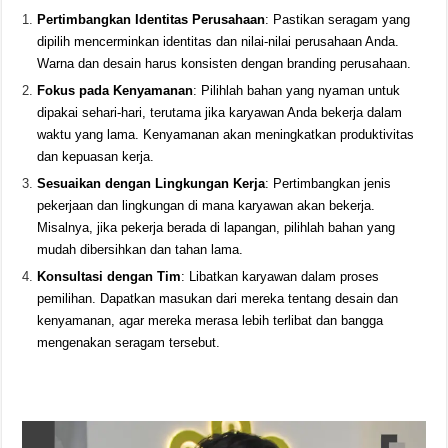
Pertimbangkan Identitas Perusahaan
: Pastikan seragam yang
dipilih mencerminkan identitas dan nilai-nilai perusahaan Anda.
Warna dan desain harus konsisten dengan branding perusahaan.
Fokus pada Kenyamanan
: Pilihlah bahan yang nyaman untuk
dipakai sehari-hari, terutama jika karyawan Anda bekerja dalam
waktu yang lama. Kenyamanan akan meningkatkan produktivitas
dan kepuasan kerja.
Sesuaikan dengan Lingkungan Kerja
: Pertimbangkan jenis
pekerjaan dan lingkungan di mana karyawan akan bekerja.
Misalnya, jika pekerja berada di lapangan, pilihlah bahan yang
mudah dibersihkan dan tahan lama.
Konsultasi dengan Tim
: Libatkan karyawan dalam proses
pemilihan. Dapatkan masukan dari mereka tentang desain dan
kenyamanan, agar mereka merasa lebih terlibat dan bangga
mengenakan seragam tersebut.