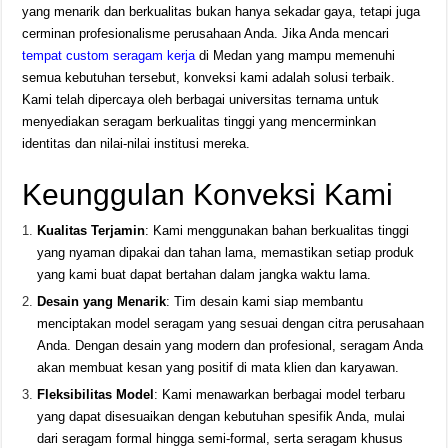
yang menarik dan berkualitas bukan hanya sekadar gaya, tetapi juga
cerminan profesionalisme perusahaan Anda. Jika Anda mencari
tempat custom seragam kerja
di Medan yang mampu memenuhi
semua kebutuhan tersebut, konveksi kami adalah solusi terbaik.
Kami telah dipercaya oleh berbagai universitas ternama untuk
menyediakan seragam berkualitas tinggi yang mencerminkan
identitas dan nilai-nilai institusi mereka.
Keunggulan Konveksi Kami
Kualitas Terjamin
: Kami menggunakan bahan berkualitas tinggi
yang nyaman dipakai dan tahan lama, memastikan setiap produk
yang kami buat dapat bertahan dalam jangka waktu lama.
Desain yang Menarik
: Tim desain kami siap membantu
menciptakan model seragam yang sesuai dengan citra perusahaan
Anda. Dengan desain yang modern dan profesional, seragam Anda
akan membuat kesan yang positif di mata klien dan karyawan.
Fleksibilitas Model
: Kami menawarkan berbagai model terbaru
yang dapat disesuaikan dengan kebutuhan spesifik Anda, mulai
dari seragam formal hingga semi-formal, serta seragam khusus