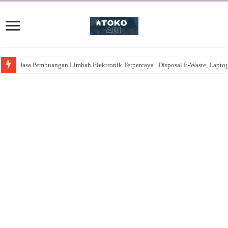
Jasa Pembuangan Limbah Elektronik Terpercaya | Disposal E-Waste, Lapto