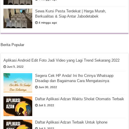
Sewa Kursi Pesta Terdekat | Harga Murah,
Berkualitas & Siap Antar Jabodetabek
4 minggu ago
Berita Popular
Aplikasi Android Edit Foto Jadi Video yang Lagi Trend Sekarang 2022
Juni 5, 2022
Segera Cek HP Anda! Ini lho Cirinya Whatsapp
Disadap dan Bagaimana Cara Mengatasinya
Juni 30, 2022
Daftar Aplikasi Adzan Waktu Sholat Otomatis Terbaik
Juli 3, 2022
Daftar Aplikasi Adzan Terbaik Untuk Iphone
Juli 3, 2022