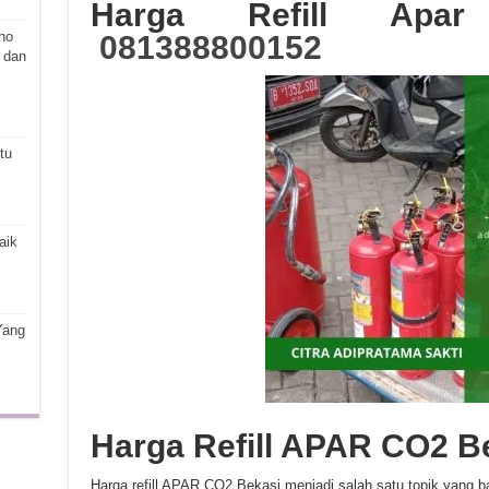
Harga Refill Apa
ho
081388800152
 dan
tu
aik
Yang
Harga Refill APAR CO2 B
Harga refill APAR CO2 Bekasi menjadi salah satu topik yang b