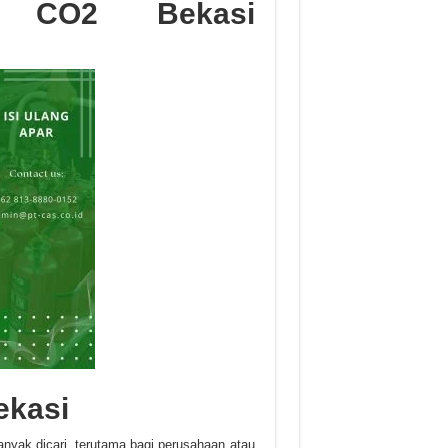
r CO2 Bekasi
ekasi
anyak dicari, terutama bagi perusahaan atau