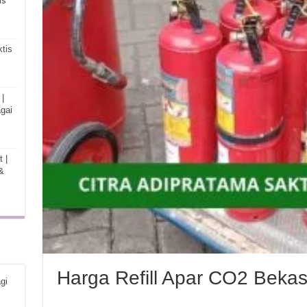
is
tis
|
gai
 |
&
Harga Refill Apar CO2 Bekas
gi