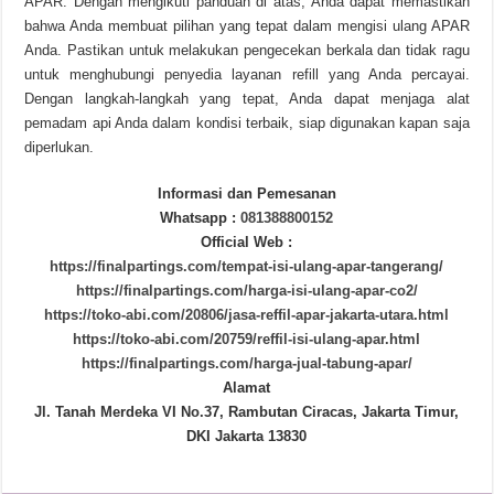
APAR. Dengan mengikuti panduan di atas, Anda dapat memastikan
bahwa Anda membuat pilihan yang tepat dalam mengisi ulang APAR
Anda. Pastikan untuk melakukan pengecekan berkala dan tidak ragu
untuk menghubungi penyedia layanan refill yang Anda percayai.
Dengan langkah-langkah yang tepat, Anda dapat menjaga alat
pemadam api Anda dalam kondisi terbaik, siap digunakan kapan saja
diperlukan.
Informasi dan Pemesanan
Whatsapp :
081388800152
Official Web :
https://finalpartings.com/tempat-isi-ulang-apar-tangerang/
https://finalpartings.com/harga-isi-ulang-apar-co2/
https://toko-abi.com/20806/jasa-reffil-apar-jakarta-utara.html
https://toko-abi.com/20759/reffil-isi-ulang-apar.html
https://finalpartings.com/harga-jual-tabung-apar/
Alamat
Jl. Tanah Merdeka VI No.37, Rambutan Ciracas, Jakarta Timur,
DKI Jakarta 13830