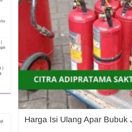
is
tis
|
gai
 |
&
Harga Isi Ulang Apar Bubuk 
gi