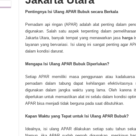
Pentingnya Isi Ulang APAR Bubuk secara Berkala
Pemadam api ringan (APAR) adalah alat penting dalam penc
digunakan. Salah satu aspek terpenting dalam pemelihara
Jakarta Utara, banyak tempat yang menawarkan jasa
harga 
layanan yang bervariasi. Isi ulang ini sangat penting agar AP
dalam kondisi darurat.
Mengapa Isi Ulang APAR Bubuk Diperlukan?
Setiap APAR memiliki masa penggunaan atau kadaluarsa t
pemadam dalam tabung dapat kehilangan efektivitasnya s
digunakan dalam jangka waktu yang lama. Oleh karena it
diperlukan untuk memastikan alat ini selalu dalam kondisi optim
APAR bisa menjadi tidak berguna pada saat dibutuhkan.
Kapan Waktu yang Tepat untuk Isi Ulang APAR Bubuk?
Idealnya, isi ulang APAR dilakukan setiap satu tahun sekal
Namun, jika APAR sudah pernah digunakan, meskipun hany