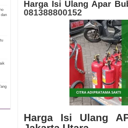
Harga Isi Ulang Apar Bu
ho
081388800152
 dan
tu
aik
Yang
Harga Isi Ulang A
Jakarta Utara