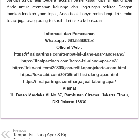
Jangan tunda lagi! Segera lakukan pemeriksaan dan isi ulang apar
Anda untuk keamanan keluarga dan lingkungan sekitar. Dengan
langkah-langkah yang tepat, Anda tidak hanya melindungi diri sendiri
tetapi juga orang-orang terkasih dari risiko kebakaran.
Informasi dan Pemesanan
Whatsapp :
081388800152
Official Web :
https://finalpartings.com/tempat-isi-ulang-apar-tangerang/
https://finalpartings.com/harga-isi-ulang-apar-co2/
https://toko-abi.com/20806/jasa-reffil-apar-jakarta-utara.html
https://toko-abi.com/20759/reffil-isi-ulang-apar.html
https://finalpartings.com/harga-jual-tabung-apar/
Alamat
Jl. Tanah Merdeka VI No.37, Rambutan Ciracas, Jakarta Timur,
DKI Jakarta 13830
Previous
Tempat Isi Ulang Apar 3 Kg