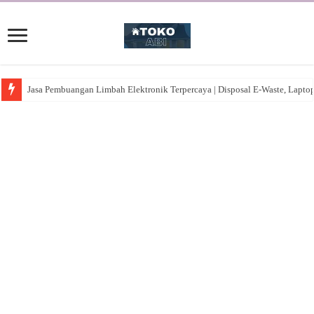
Jasa Pembuangan Limbah Elektronik Terpercaya | Disposal E-Waste, Lapto