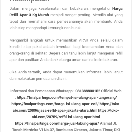
Dalam menjaga keselamatan dari kebakaran, mengetahui
Harga
Refill Apar 3 Kg Murah
menjadi sangat penting. Memilih alat yang
tepat dan memahami cara pemesanannya akan membantu Anda
lebih siap menghadapi kemungkinan buruk.
Mengambil langkah untuk memastikan APAR Anda selalu dalam
kondisi siap pakai adalah investasi bagi keselamatan Anda dan
orang-orang di sekitar. Segera cari tahu lebih lanjut mengenai refill
apar dan pastikan Anda dan keluarga aman dari risiko kebakaran.
Jika Anda tertarik, Anda dapat menemukan informasi lebih lanjut
dan melakukan pemesanan
di sini
.
Informasi dan Pemesanan Whatsapp :
081388800152
Official Web
:
https://finalpartings.com/tempat-isi-ulang-apar-tangerang/
https://finalpartings.com/harga-isi-ulang-apar-co2/
https://toko-
abi.com/20806/jasa-reffil-apar-jakarta-utara.html
https://toko-
abi.com/20759/reffil-isi-ulang-apar.html
https://finalpartings.com/harga-jual-tabung-apar/
Alamat Jl.
Tanah Merdeka VI No.37, Rambutan Ciracas, Jakarta Timur, DKI