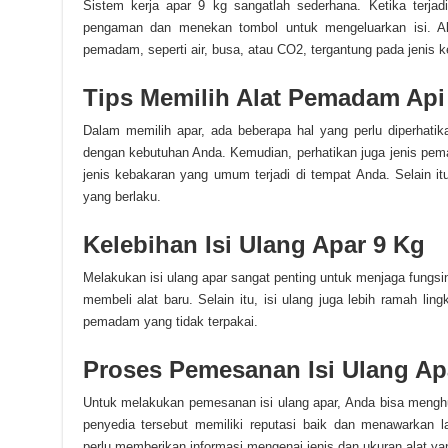
Sistem kerja apar 9 kg sangatlah sederhana. Ketika terja
pengaman dan menekan tombol untuk mengeluarkan isi. Al
pemadam, seperti air, busa, atau CO2, tergantung pada jenis 
Tips Memilih Alat Pemadam Api
Dalam memilih apar, ada beberapa hal yang perlu diperhatik
dengan kebutuhan Anda. Kemudian, perhatikan juga jenis pe
jenis kebakaran yang umum terjadi di tempat Anda. Selain itu,
yang berlaku.
Kelebihan Isi Ulang Apar 9 Kg
Melakukan isi ulang apar sangat penting untuk menjaga fungsi
membeli alat baru. Selain itu, isi ulang juga lebih ramah lin
pemadam yang tidak terpakai.
Proses Pemesanan Isi Ulang Ap
Untuk melakukan pemesanan isi ulang apar, Anda bisa menghu
penyedia tersebut memiliki reputasi baik dan menawarkan l
perlu memberikan informasi mengenai jenis dan ukuran alat yan