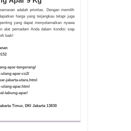
ng Apar 9 Kg
amanan adalah prioritas. Dengan memilih
apatkan harga yang terjangkau tetapi juga
 penting yang dapat menyelamatkan nyawa
kan alat pemadam Anda dalam kondisi siap
ih baik!
anan
0152
lang-apar-tangerang/
i-ulang-apar-co2/
par-jakarta-utara.html
si-ulang-apar.html
ual-tabung-apar/
akarta Timur, DKI Jakarta 13830