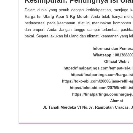
Kesimpulan: Pentingnya Isi Ula
Dalam dunia yang penuh dengan ketidakpastian, menjaga ke
Harga Isi Ulang Apar 9 Kg Murah
, Anda tidak hanya mend
berinvestasi pada keamanan. Alat ini merupakan komponen
dan properti Anda. Jangan tunggu sampai terlambat; pasti
pakai. Segera lakukan isi ulang dan nikmati keamanan yang leb
Informasi dan Pemes
Whatsapp :
08138880
Official Web :
https://finalpartings.com/tempat-isi-u
https://finalpartings.com/harga-is
https://toko-abi.com/20806/jasa-reffil-a
https://toko-abi.com/20759/reffil-i
https://finalpartings.com/harga-j
Alamat
Jl. Tanah Merdeka VI No.37, Rambutan Ciracas, J