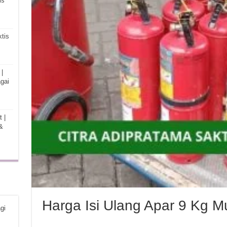
is
tis
|
gai
 |
&
Harga Isi Ulang Apar 9 Kg M
gi