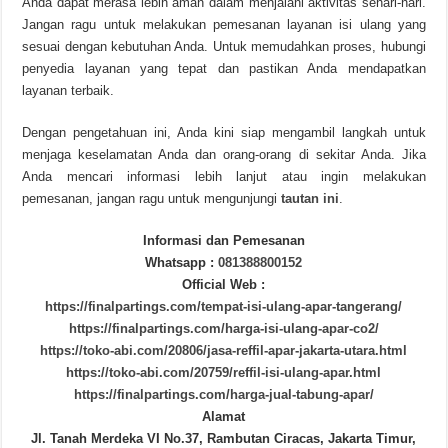
Anda dapat merasa lebih aman dalam menjalani aktivitas sehari-hari.
Jangan ragu untuk melakukan pemesanan layanan isi ulang yang
sesuai dengan kebutuhan Anda. Untuk memudahkan proses, hubungi
penyedia layanan yang tepat dan pastikan Anda mendapatkan
layanan terbaik.
Dengan pengetahuan ini, Anda kini siap mengambil langkah untuk
menjaga keselamatan Anda dan orang-orang di sekitar Anda. Jika
Anda mencari informasi lebih lanjut atau ingin melakukan
pemesanan, jangan ragu untuk mengunjungi
tautan ini
.
Informasi dan Pemesanan
Whatsapp :
081388800152
Official Web :
https://finalpartings.com/tempat-isi-ulang-apar-tangerang/
https://finalpartings.com/harga-isi-ulang-apar-co2/
https://toko-abi.com/20806/jasa-reffil-apar-jakarta-utara.html
https://toko-abi.com/20759/reffil-isi-ulang-apar.html
https://finalpartings.com/harga-jual-tabung-apar/
Alamat
Jl. Tanah Merdeka VI No.37, Rambutan Ciracas, Jakarta Timur,