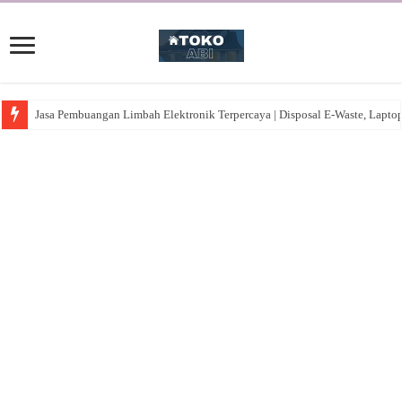
Jasa Pembuangan Limbah Elektronik Terpercaya | Disposal E-Waste, Lapto