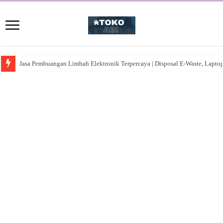
Jasa Pembuangan Limbah Elektronik Terpercaya | Disposal E-Waste, Lapto