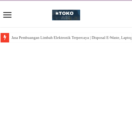
Jasa Pembuangan Limbah Elektronik Terpercaya | Disposal E-Waste, Lapto