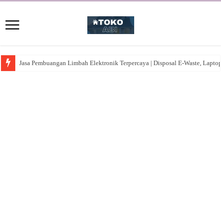
Jasa Pembuangan Limbah Elektronik Terpercaya | Disposal E-Waste, Lapto