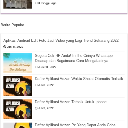
3 minggu ago
Berita Popular
Aplikasi Android Edit Foto Jadi Video yang Lagi Trend Sekarang 2022
Juni 5, 2022
Segera Cek HP Anda! Ini lho Cirinya Whatsapp
Disadap dan Bagaimana Cara Mengatasinya
Juni 30, 2022
Daftar Aplikasi Adzan Waktu Sholat Otomatis Terbaik
Juli 3, 2022
Daftar Aplikasi Adzan Terbaik Untuk Iphone
Juli 3, 2022
Daftar Aplikasi Adzan Pc Yang Dapat Anda Coba