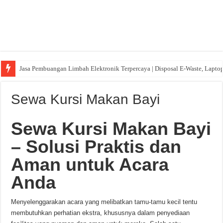
Jasa Pembuangan Limbah Elektronik Terpercaya | Disposal E-Waste, Lapto
Sewa Kursi Makan Bayi
Sewa Kursi Makan Bayi
– Solusi Praktis dan
Aman untuk Acara
Anda
Menyelenggarakan acara yang melibatkan tamu-tamu kecil tentu
membutuhkan perhatian ekstra, khususnya dalam penyediaan