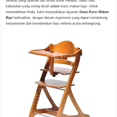
fasilitas yang nyaman dan aman untuk mereka. Salah satu
kebutuhan yang sering dicari adalah kursi makan bayi. Untuk
memudahkan Anda, kami menyediakan layanan
Sewa
Kursi Makan
Bayi
berkualitas, dengan desain ergonomis yang dapat mendukung
kenyamanan dan keselamatan bayi selama acara berlangsung.