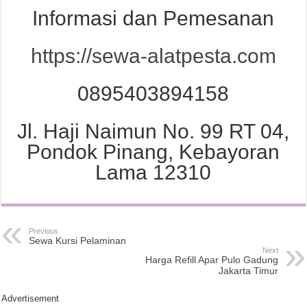
Informasi dan Pemesanan
https://sewa-alatpesta.com
0895403894158
Jl. Haji Naimun No. 99 RT 04,
Pondok Pinang, Kebayoran
Lama 12310
Previous
Sewa Kursi Pelaminan
Next
Harga Refill Apar Pulo Gadung
Jakarta Timur
Advertisement