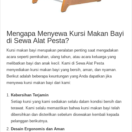
Mengapa Menyewa Kursi Makan Bayi
di Sewa Alat Pesta?
Kursi makan bayi merupakan peralatan penting saat mengadakan
acara seperti pernikahan, ulang tahun, atau acara keluarga yang
melibatkan bayi dan anak kecil. Kami di Sewa Alat Pesta
menyediakan kursi makan bayi yang bersih, aman, dan nyaman.
Berikut adalah beberapa keuntungan yang Anda dapatkan jika
menyewa kursi makan bayi dari kami:
Kebersihan Terjamin
Setiap kursi yang kami sediakan selalu dalam kondisi bersih dan
terawat. Kami selalu memastikan bahwa kursi makan bayi telah
dibersihkan dan disterilkan sebelum disewakan kembali kepada
pelanggan berikutnya.
Desain Ergonomis dan Aman