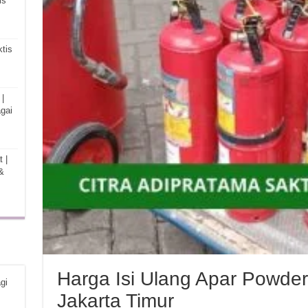
is
tis
|
gai
 |
&
Harga Isi Ulang Apar Powde
gi
Jakarta Timur