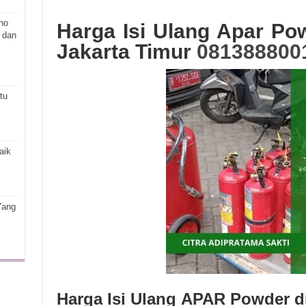
ho
Harga Isi Ulang Apar P
 dan
Jakarta Timur
081388800
tu
aik
Yang
Harga Isi Ulang APAR Powder d