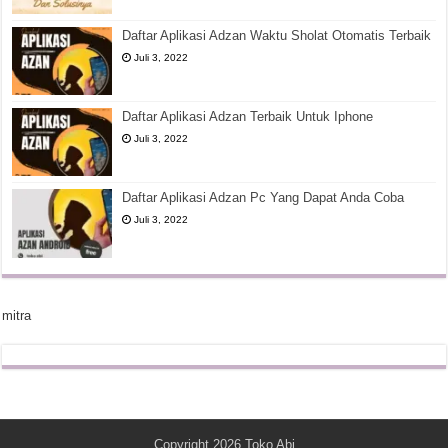
Daftar Aplikasi Adzan Waktu Sholat Otomatis Terbaik
Juli 3, 2022
Daftar Aplikasi Adzan Terbaik Untuk Iphone
Juli 3, 2022
Daftar Aplikasi Adzan Pc Yang Dapat Anda Coba
Juli 3, 2022
mitra
Copyright 2026
Toko Abi