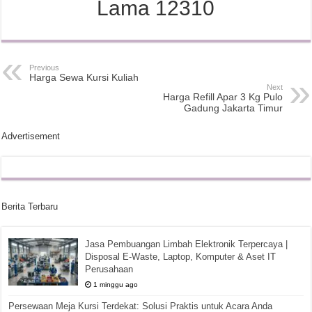
Lama 12310
Previous
Harga Sewa Kursi Kuliah
Next
Harga Refill Apar 3 Kg Pulo
Gadung Jakarta Timur
Advertisement
Berita Terbaru
Jasa Pembuangan Limbah Elektronik Terpercaya |
Disposal E-Waste, Laptop, Komputer & Aset IT
Perusahaan
1 minggu ago
Persewaan Meja Kursi Terdekat: Solusi Praktis untuk Acara Anda