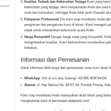
Kualitas Terbaik dan Kebersihan Terjaga
Kursi yang kami 
kebersihan yang terjaga, demi kenyamanan Anda dan para ta
noda dan kerusakan, sehingga Anda tidak perlu khawatir ak
Pelayanan Profesional
Tim kami siap membantu mulai dari 
pengiriman dan pengaturan kursi di lokasi. Kami mengerti p
cepat untuk memastikan kelancaran acara Anda.
Harga Kompetitif
Dengan harga sewa yang kompetitif, And
mengorbankan kualitas. Kami berkomitmen memberikan pela
tentukan.
Informasi dan Pemesanan
Untuk informasi lebih lanjut dan pemesanan
sewa kursi
akad ni
WhatsApp
:
Klik di sini
atau hubungi +62 895 4038 94158
Alamat
: Jl. Haji Naimun No. 99 RT 04, Pondok Pinang, Ke
Kami siap membantu Anda mewujudkan akad nikah yang berkes
menghubungi kami di persewaan-alatpesta.com!