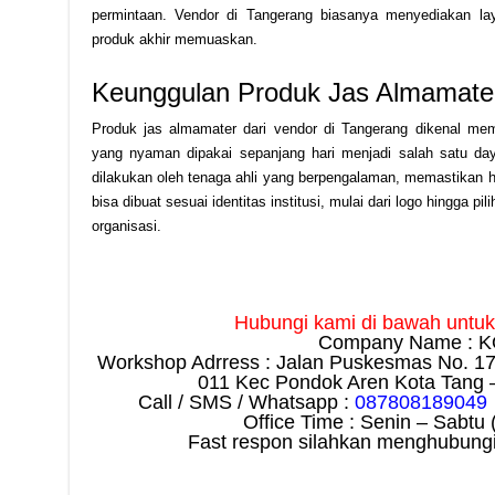
permintaan. Vendor di Tangerang biasanya menyediakan lay
produk akhir memuaskan.
Keunggulan Produk Jas Almamater
Produk jas almamater dari vendor di Tangerang dikenal mem
yang nyaman dipakai sepanjang hari menjadi salah satu daya
dilakukan oleh tenaga ahli yang berpengalaman, memastikan has
bisa dibuat sesuai identitas institusi, mulai dari logo hingga pi
organisasi.
Hubungi kami di bawah untuk i
Company Name : K
Workshop Adrress : Jalan Puskesmas No. 1
011 Kec Pondok Aren Kota Tang 
Call / SMS / Whatsapp :
087808189049
Office Time : Senin – Sabtu 
Fast respon silahkan menghubungi