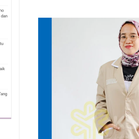
ho
 dan
tu
aik
Yang