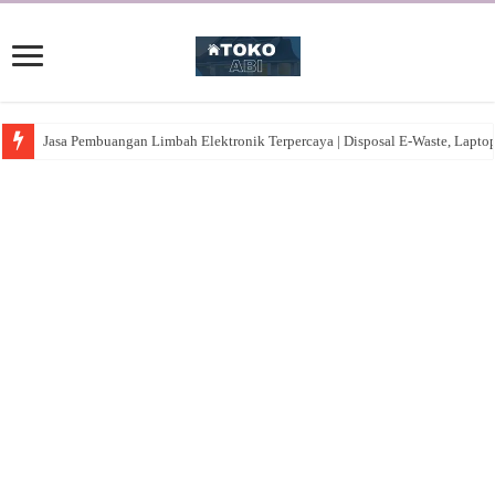
Jasa Pembuangan Limbah Elektronik Terpercaya | Disposal E-Waste, Lapto