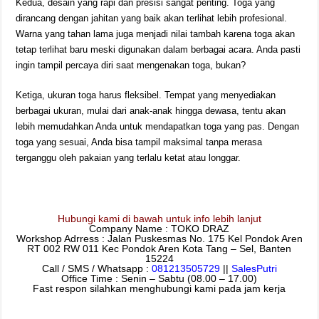
Kedua, desain yang rapi dan presisi sangat penting. Toga yang
dirancang dengan jahitan yang baik akan terlihat lebih profesional.
Warna yang tahan lama juga menjadi nilai tambah karena toga akan
tetap terlihat baru meski digunakan dalam berbagai acara. Anda pasti
ingin tampil percaya diri saat mengenakan toga, bukan?
Ketiga, ukuran toga harus fleksibel. Tempat yang menyediakan
berbagai ukuran, mulai dari anak-anak hingga dewasa, tentu akan
lebih memudahkan Anda untuk mendapatkan toga yang pas. Dengan
toga yang sesuai, Anda bisa tampil maksimal tanpa merasa
terganggu oleh pakaian yang terlalu ketat atau longgar.
Hubungi kami di bawah untuk info lebih lanjut
Company Name : TOKO DRAZ
Workshop Adrress : Jalan Puskesmas No. 175 Kel Pondok Aren
RT 002 RW 011 Kec Pondok Aren Kota Tang – Sel, Banten
15224
Call / SMS / Whatsapp :
081213505729
||
SalesPutri
Office Time : Senin – Sabtu (08.00 – 17.00)
Fast respon silahkan menghubungi kami pada jam kerja