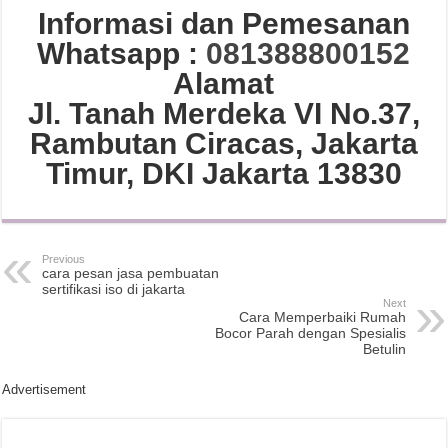
Informasi dan Pemesanan
Whatsapp :
081388800152
Alamat
Jl. Tanah Merdeka VI No.37,
Rambutan Ciracas, Jakarta
Timur, DKI Jakarta 13830
Previous
cara pesan jasa pembuatan
sertifikasi iso di jakarta
Next
Cara Memperbaiki Rumah
Bocor Parah dengan Spesialis
Betulin
Advertisement