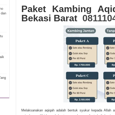
Paket Kambing Aqi
ho
 dan
Bekasi Barat
081110
tu
aik
Yang
Melaksanakan aqiqah adalah bentuk syukur kepada Allah at