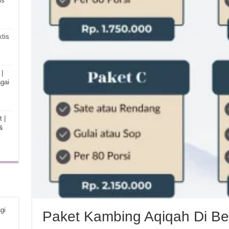
is
tis
|
gai
 |
&
gi
Paket Kambing Aqiqah Di Be