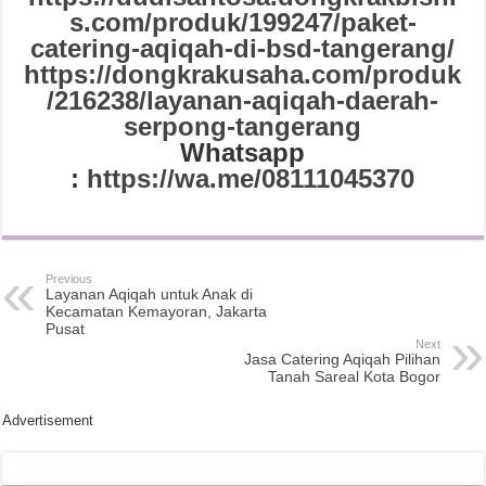
s.com/produk/199247/paket-
catering-aqiqah-di-bsd-tangerang/
https://dongkrakusaha.com/produk
/216238/layanan-aqiqah-daerah-
serpong-tangerang
Whatsapp
:
https://wa.me/08111045370
Previous
Layanan Aqiqah untuk Anak di
Kecamatan Kemayoran, Jakarta
Pusat
Next
Jasa Catering Aqiqah Pilihan
Tanah Sareal Kota Bogor
Advertisement