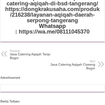
catering-aqiqah-di-bsd-tangerang/
https://dongkrakusaha.com/produk
/216238/layanan-aqiqah-daerah-
serpong-tangerang
Whatsapp
:
https://wa.me/08111045370
Previous
Jasa Catering Aqiqah Tenjo
Bogor
Next
Jasa Catering Aqiqah Ciseeng
Bogor
Advertisement
Berita Terbaru