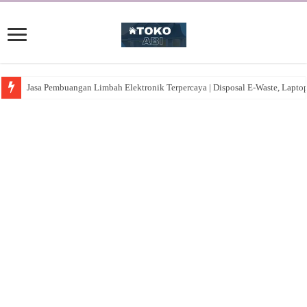
Jasa Pembuangan Limbah Elektronik Terpercaya | Disposal E-Waste, Lapto