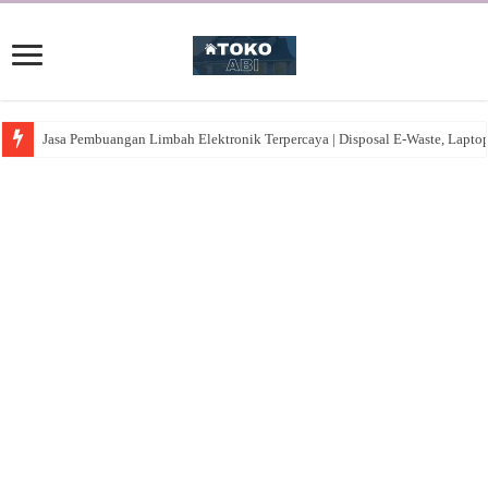
Jasa Pembuangan Limbah Elektronik Terpercaya | Disposal E-Waste, Lapto