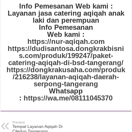
Info Pemesanan Web kami :
Layanan jasa catering aqiqah anak
laki dan perempuan
Info Pemesanan
Web kami :
https://nur-aqiqah.com
https://dudisantosa.dongkrakbisni
s.com/produk/199247/paket-
catering-aqiqah-di-bsd-tangerang/
https://dongkrakusaha.com/produk
/216238/layanan-aqiqah-daerah-
serpong-tangerang
Whatsapp
:
https://wa.me/08111045370
Previous
Tempat Layanan Aqiqah Di
Ciledug Tangerang