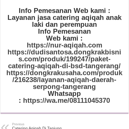
Info Pemesanan Web kami :
Layanan jasa catering aqiqah anak
laki dan perempuan
Info Pemesanan
Web kami :
https://nur-aqiqah.com
https://dudisantosa.dongkrakbisni
s.com/produk/199247/paket-
catering-aqiqah-di-bsd-tangerang/
https://dongkrakusaha.com/produk
/216238/layanan-aqiqah-daerah-
serpong-tangerang
Whatsapp
:
https://wa.me/08111045370
Previous
Catering Aqiqah Di Tanjung