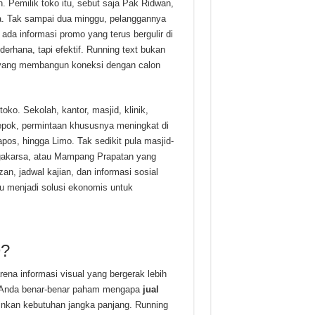
n. Pemilik toko itu, sebut saja Pak Ridwan,
. Tak sampai dua minggu, pelanggannya
da informasi promo yang terus bergulir di
erhana, tapi efektif. Running text bukan
an yang membangun koneksi dengan calon
toko. Sekolah, kantor, masjid, klinik,
Depok, permintaan khususnya meningkat di
pos, hingga Limo. Tak sedikit pula masjid-
Jagakarsa, atau Mampang Prapatan yang
n, jadwal kajian, dan informasi sosial
ru menjadi solusi ekonomis untuk
D?
rena informasi visual yang bergerak lebih
gar Anda benar-benar paham mengapa
jual
ainkan kebutuhan jangka panjang. Running