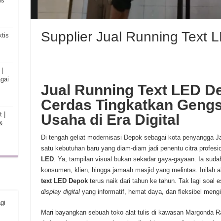
is
Supplier Jual Running Text
tis
|
gai
Jual Running Text LED De
Cerdas Tingkatkan Gengsi
 |
Usaha di Era Digital
&
Di tengah geliat modernisasi Depok sebagai kota penyangga J
satu kebutuhan baru yang diam-diam jadi penentu citra profes
LED
. Ya, tampilan visual bukan sekadar gaya-gayaan. Ia su
konsumen, klien, hingga jamaah masjid yang melintas. Inilah
text LED Depok
terus naik dari tahun ke tahun. Tak lagi soal
display digital
yang informatif, hemat daya, dan fleksibel meng
gi
Mari bayangkan sebuah toko alat tulis di kawasan Margonda Ra