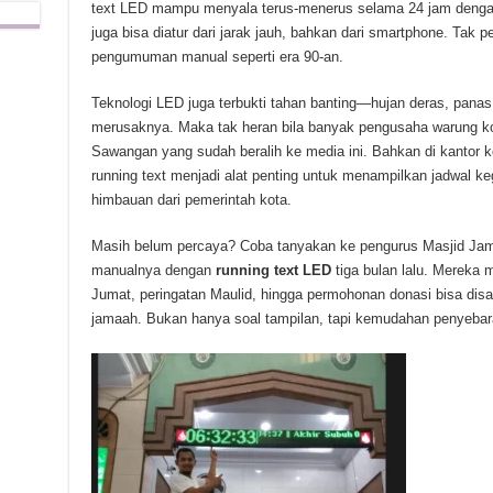
text LED mampu menyala terus-menerus selama 24 jam dengan 
juga bisa diatur dari jarak jauh, bahkan dari smartphone. Tak p
pengumuman manual seperti era 90-an.
Teknologi LED juga terbukti tahan banting—hujan deras, panas
merusaknya. Maka tak heran bila banyak pengusaha warung kopi
Sawangan yang sudah beralih ke media ini. Bahkan di kantor k
running text menjadi alat penting untuk menampilkan jadwal k
himbauan dari pemerintah kota.
Masih belum percaya? Coba tanyakan ke pengurus Masjid Jami
manualnya dengan
running text LED
tiga bulan lalu. Mereka m
Jumat, peringatan Maulid, hingga permohonan donasi bisa disa
jamaah. Bukan hanya soal tampilan, tapi kemudahan penyebara