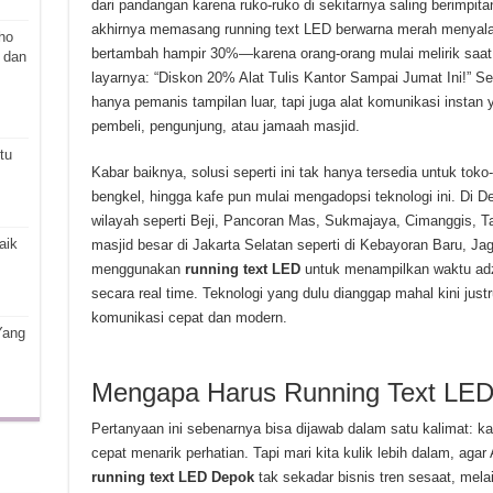
dari pandangan karena ruko-ruko di sekitarnya saling berimpita
akhirnya memasang running text LED berwarna merah menyala
ho
bertambah hampir 30%—karena orang-orang mulai melirik saat a
 dan
layarnya: “Diskon 20% Alat Tulis Kantor Sampai Jumat Ini!” Sed
hanya pemanis tampilan luar, tapi juga alat komunikasi inst
pembeli, pengunjung, atau jamaah masjid.
tu
Kabar baiknya, solusi seperti ini tak hanya tersedia untuk toko-
bengkel, hingga kafe pun mulai mengadopsi teknologi ini. Di 
wilayah seperti Beji, Pancoran Mas, Sukmajaya, Cimanggis, Ta
aik
masjid besar di Jakarta Selatan seperti di Kebayoran Baru, 
menggunakan
running text LED
untuk menampilkan waktu adza
secara real time. Teknologi yang dulu dianggap mahal kini just
komunikasi cepat dan modern.
Yang
Mengapa Harus Running Text LE
Pertanyaan ini sebenarnya bisa dijawab dalam satu kalimat: ka
cepat menarik perhatian. Tapi mari kita kulik lebih dalam, a
running text LED Depok
tak sekadar bisnis tren sesaat, mel