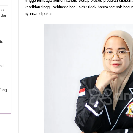
hingga lembaga pemerintahan. Setiap proses produksi dilakuk
ketelitian tinggi, sehingga hasil akhir tidak hanya tampak bagu
ho
nyaman dipakai.
 dan
tu
aik
Yang