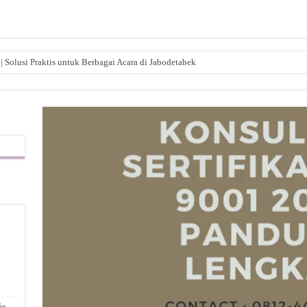
| Solusi Praktis untuk Berbagai Acara di Jabodetabek
,