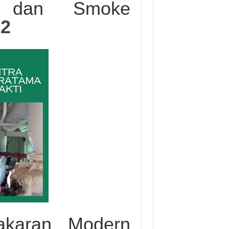
er dan Smoke
52
bakaran Modern