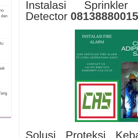
Instalasi Sprinkl
ho
Detector
0813888001
 dan
tu
aik
Yang
Solusi Proteksi Ke