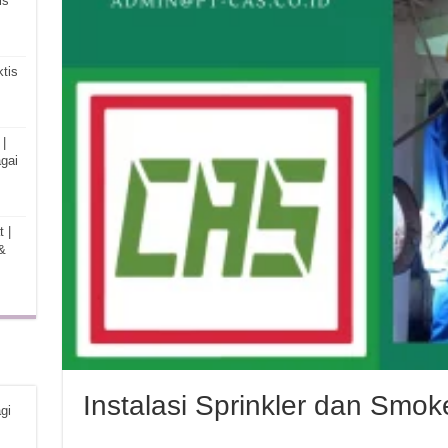
is
tis
|
gai
 |
&
Instalasi Sprinkler dan Smok
gi