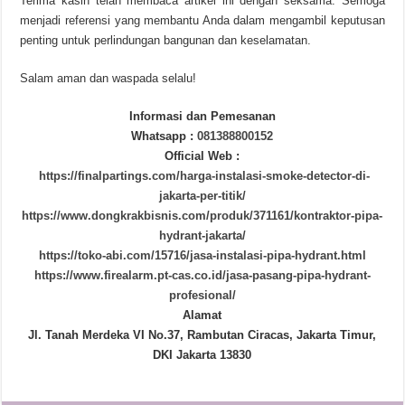
Terima kasih telah membaca artikel ini dengan seksama. Semoga
menjadi referensi yang membantu Anda dalam mengambil keputusan
penting untuk perlindungan bangunan dan keselamatan.
Salam aman dan waspada selalu!
Informasi dan Pemesanan
Whatsapp :
081388800152
Official Web :
https://finalpartings.com/harga-instalasi-smoke-detector-di-
jakarta-per-titik/
https://www.dongkrakbisnis.com/produk/371161/kontraktor-pipa-
hydrant-jakarta/
https://toko-abi.com/15716/jasa-instalasi-pipa-hydrant.html
https://www.firealarm.pt-cas.co.id/jasa-pasang-pipa-hydrant-
profesional/
Alamat
Jl. Tanah Merdeka VI No.37, Rambutan Ciracas, Jakarta Timur,
DKI Jakarta 13830