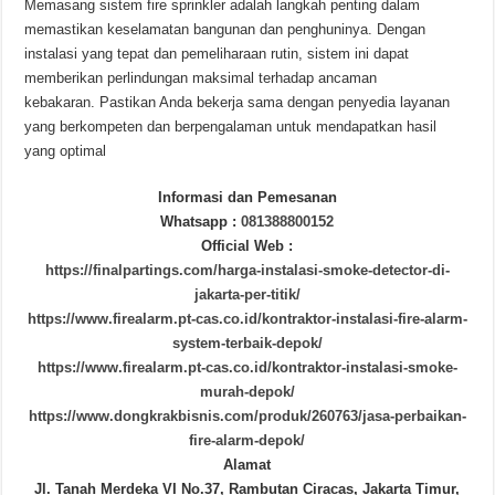
Memasang sistem fire sprinkler adalah langkah penting dalam
memastikan keselamatan bangunan dan penghuninya.
Dengan
instalasi yang tepat dan pemeliharaan rutin, sistem ini dapat
memberikan perlindungan maksimal terhadap ancaman
kebakaran.
Pastikan Anda bekerja sama dengan penyedia layanan
yang berkompeten dan berpengalaman untuk mendapatkan hasil
yang optimal
Informasi dan Pemesanan
Whatsapp :
081388800152
Official Web :
https://finalpartings.com/harga-instalasi-smoke-detector-di-
jakarta-per-titik/
https://www.firealarm.pt-cas.co.id/kontraktor-instalasi-fire-alarm-
system-terbaik-depok/
https://www.firealarm.pt-cas.co.id/kontraktor-instalasi-smoke-
murah-depok/
https://www.dongkrakbisnis.com/produk/260763/jasa-perbaikan-
fire-alarm-depok/
Alamat
Jl. Tanah Merdeka VI No.37, Rambutan Ciracas, Jakarta Timur,