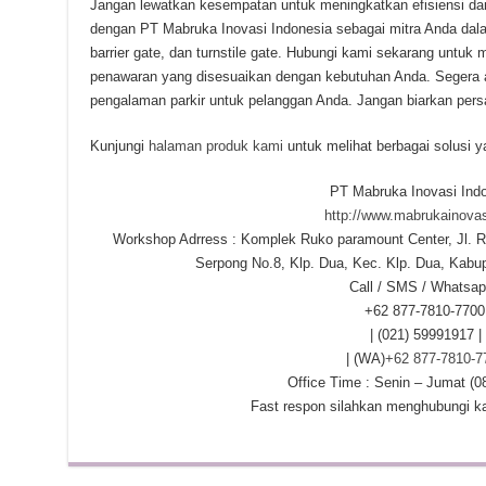
Jangan lewatkan kesempatan untuk meningkatkan efisiensi da
dengan PT Mabruka Inovasi Indonesia sebagai mitra Anda dal
barrier gate, dan turnstile gate. Hubungi kami sekarang untuk 
penawaran yang disesuaikan dengan kebutuhan Anda. Segera am
pengalaman parkir untuk pelanggan Anda. Jangan biarkan pers
Kunjungi
halaman produk kami
untuk melihat berbagai solusi 
PT Mabruka Inovasi Ind
http://www.mabrukainovas
Workshop Adrress : Komplek Ruko paramount Center, Jl. R
Serpong No.8, Klp. Dua, Kec. Klp. Dua, Kab
Call / SMS / Whatsap
+62 877-7810-7700
| (021) 59991917 |
| (WA)
+62 877-7810-7
Office Time : Senin – Jumat (0
Fast respon silahkan menghubungi k