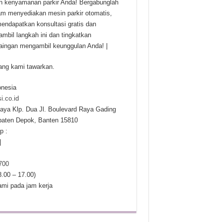
n kenyamanan parkir Anda! Bergabunglah
am menyediakan mesin parkir otomatis,
mendapatkan konsultasi gratis dan
bil langkah ini dan tingkatkan
aingan mengambil keunggulan Anda! |
yang kami tawarkan.
onesia
i.co.id
aya Klp. Dua Jl. Boulevard Raya Gading
upaten Depok, Banten 15810
p :
|
700
8.00 – 17.00)
ami pada jam kerja