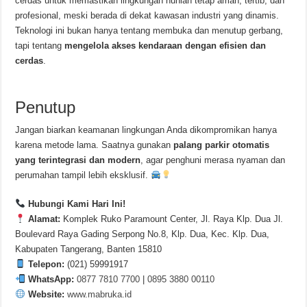
cerdas untuk memastikan lingkungan hunian tetap aman, tertib, dan
profesional, meski berada di dekat kawasan industri yang dinamis.
Teknologi ini bukan hanya tentang membuka dan menutup gerbang,
tapi tentang
mengelola akses kendaraan dengan efisien dan
cerdas
.
Penutup
Jangan biarkan keamanan lingkungan Anda dikompromikan hanya
karena metode lama. Saatnya gunakan
palang parkir otomatis
yang terintegrasi dan modern
, agar penghuni merasa nyaman dan
perumahan tampil lebih eksklusif.
Hubungi Kami Hari Ini!
Alamat:
Komplek Ruko Paramount Center, Jl. Raya Klp. Dua Jl.
Boulevard Raya Gading Serpong No.8, Klp. Dua, Kec. Klp. Dua,
Kabupaten Tangerang, Banten 15810
Telepon:
(021) 59991917
WhatsApp:
0877 7810 7700
|
0895 3880 00110
Website:
www.mabruka.id