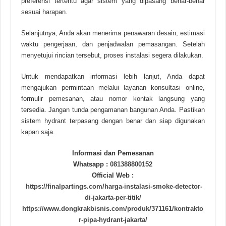
preferensi tertentu agar sistem yang dipasang benar-benar
sesuai harapan.
Selanjutnya, Anda akan menerima penawaran desain, estimasi
waktu pengerjaan, dan penjadwalan pemasangan. Setelah
menyetujui rincian tersebut, proses instalasi segera dilakukan.
Untuk mendapatkan informasi lebih lanjut, Anda dapat
mengajukan permintaan melalui layanan konsultasi online,
formulir pemesanan, atau nomor kontak langsung yang
tersedia. Jangan tunda pengamanan bangunan Anda. Pastikan
sistem hydrant terpasang dengan benar dan siap digunakan
kapan saja.
Informasi dan Pemesanan
Whatsapp :
081388800152
Official Web :
https://finalpartings.com/harga-instalasi-smoke-detector-
di-jakarta-per-titik/
https://www.dongkrakbisnis.com/produk/371161/kontrakto
r-pipa-hydrant-jakarta/