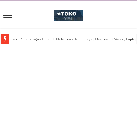
Jasa Pembuangan Limbah Elektronik Terpercaya | Disposal E-Waste, Lapto