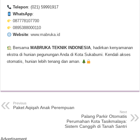
Telepon
: (021) 59991917
WhatsApp
:
087778107700
0895388000110
Website
:
www.mabruka.id
Bersama
MABRUKA TEKNIK INDONESIA
, hadirkan kenyamanan
ekstra di hunian pegunungan Anda di Kota Sukabumi. Kendali akses
otomatis, hunian lebih tenang dan aman.
Previous
Paket Aqiqah Anak Perempuan
Next
Palang Parkir Otomatis
Perumahan Kota Tasikmalaya:
Sistem Canggih di Tanah Santri
Advertisement