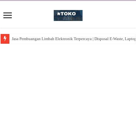
Jasa Pembuangan Limbah Elektronik Terpercaya | Disposal E-Waste, Lapto