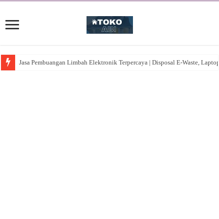
Jasa Pembuangan Limbah Elektronik Terpercaya | Disposal E-Waste, Lapto