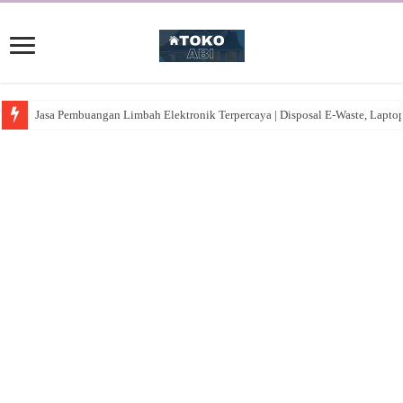
Jasa Pembuangan Limbah Elektronik Terpercaya | Disposal E-Waste, Lapto