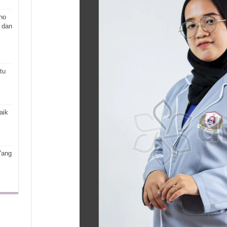
ho
 dan
tu
aik
Yang