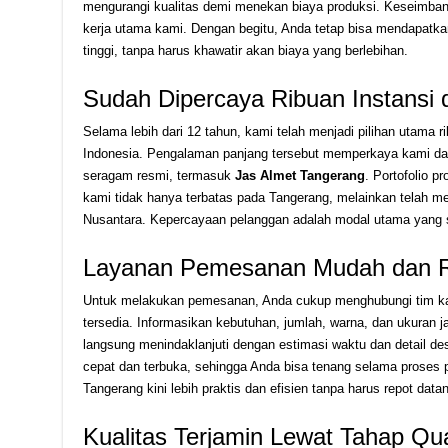
mengurangi kualitas demi menekan biaya produksi. Keseimbang
kerja utama kami. Dengan begitu, Anda tetap bisa mendapatkan
tinggi, tanpa harus khawatir akan biaya yang berlebihan.
Sudah Dipercaya Ribuan Instansi d
Selama lebih dari 12 tahun, kami telah menjadi pilihan utama r
Indonesia. Pengalaman panjang tersebut memperkaya kami da
seragam resmi, termasuk
Jas Almet Tangerang
. Portofolio 
kami tidak hanya terbatas pada Tangerang, melainkan telah me
Nusantara. Kepercayaan pelanggan adalah modal utama yang s
Layanan Pemesanan Mudah dan R
Untuk melakukan pemesanan, Anda cukup menghubungi tim ka
tersedia. Informasikan kebutuhan, jumlah, warna, dan ukuran j
langsung menindaklanjuti dengan estimasi waktu dan detail de
cepat dan terbuka, sehingga Anda bisa tenang selama proses 
Tangerang kini lebih praktis dan efisien tanpa harus repot data
Kualitas Terjamin Lewat Tahap Qual