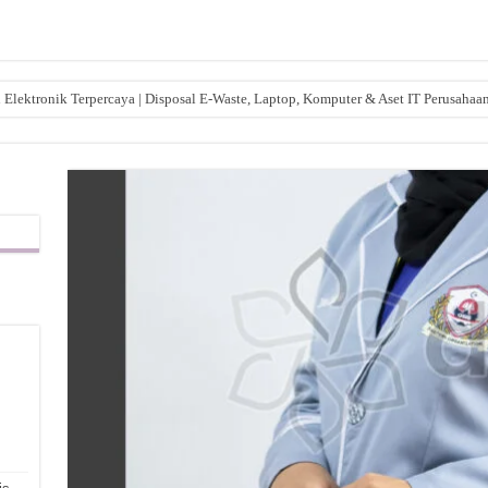
lektronik Terpercaya | Disposal E-Waste, Laptop, Komputer & Aset IT Perusahaa
,