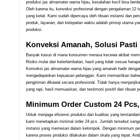
produksi jas almamater warna hijau, kesalahan kecil bisa berd
Oleh karena itu, konveksi profesional dengan pengalaman 12 t
yang ketat. Kami sudah dipercaya oleh ribuan instansi dan per
produk, layanan, dan ketepatan waktu adalah prinsip utama yan
produksi.
Konveksi Amanah, Solusi Pasti
Banyak kasus di mana konsumen merasa kecewa akibat memilih
Risiko mulai dari keterlambatan, hasil yang tidak sesuai harapan
Konveksi jas almamater warna hijau yang amanah hadir dengan 
mengedepankan kepuasan pelanggan. Kami memastikan bahwa 
pengiriman dikawal secara profesional. Tidak hanya menjanji
yang rapi, hasil memuaskan, dan testimoni positif dari ribuan 
Minimum Order Custom 24 Pcs, 
Untuk menjaga efisiensi produksi dan kualitas yang terstandar
kami menetapkan minimal order 24 pcs. Jumlah tersebut sang
instansi yang memesan dalam kelompok. Dengan minimum peme
karena proses produksi dilakukan dalam skala yang tepat. And