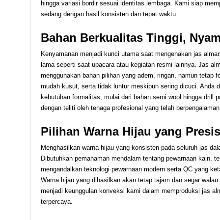
hingga variasi bordir sesuai identitas lembaga. Kami siap m
sedang dengan hasil konsisten dan tepat waktu.
Bahan Berkualitas Tinggi, Nyam
Kenyamanan menjadi kunci utama saat mengenakan jas almama
lama seperti saat upacara atau kegiatan resmi lainnya. Jas al
menggunakan bahan pilihan yang adem, ringan, namun tetap for
mudah kusut, serta tidak luntur meskipun sering dicuci. Anda 
kebutuhan formalitas, mulai dari bahan semi wool hingga drill 
dengan teliti oleh tenaga profesional yang telah berpengalaman
Pilihan Warna Hijau yang Presi
Menghasilkan warna hijau yang konsisten pada seluruh jas dal
Dibutuhkan pemahaman mendalam tentang pewarnaan kain, tek
mengandalkan teknologi pewarnaan modern serta QC yang ketat
Warna hijau yang dihasilkan akan tetap tajam dan segar walau
menjadi keunggulan konveksi kami dalam memproduksi jas alm
terpercaya.