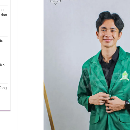
ho
 dan
tu
aik
Yang