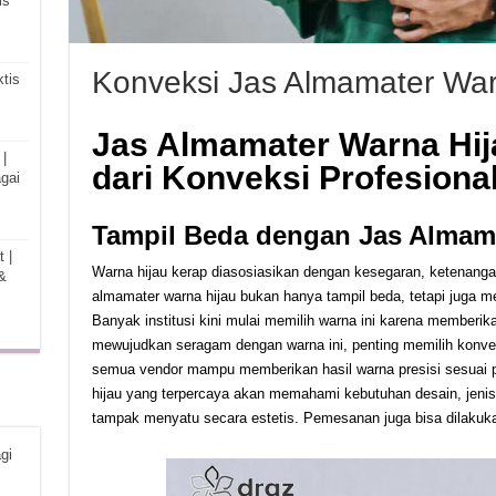
is
Konveksi Jas Almamater War
tis
Jas Almamater Warna Hija
|
dari Konveksi Profesion
gai
Tampil Beda dengan Jas Almama
 |
Warna hijau kerap diasosiasikan dengan kesegaran, ketenan
&
almamater warna hijau bukan hanya tampil beda, tetapi juga m
Banyak institusi kini mulai memilih warna ini karena memberik
mewujudkan seragam dengan warna ini, penting memilih konve
semua vendor mampu memberikan hasil warna presisi sesuai 
hijau yang terpercaya akan memahami kebutuhan desain, jenis 
tampak menyatu secara estetis. Pemesanan juga bisa dilakuka
gi