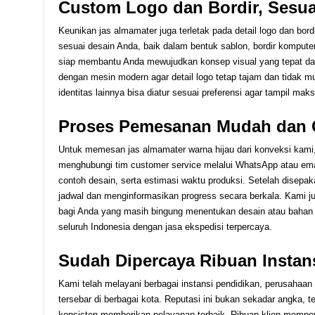
Custom Logo dan Bordir, Sesua
Keunikan jas almamater juga terletak pada detail logo dan bo
sesuai desain Anda, baik dalam bentuk sablon, bordir komput
siap membantu Anda mewujudkan konsep visual yang tepat dan 
dengan mesin modern agar detail logo tetap tajam dan tidak 
identitas lainnya bisa diatur sesuai preferensi agar tampil maks
Proses Pemesanan Mudah dan 
Untuk memesan jas almamater warna hijau dari konveksi kam
menghubungi tim customer service melalui WhatsApp atau ema
contoh desain, serta estimasi waktu produksi. Setelah disepa
jadwal dan menginformasikan progress secara berkala. Kami ju
bagi Anda yang masih bingung menentukan desain atau bahan 
seluruh Indonesia dengan jasa ekspedisi terpercaya.
Sudah Dipercaya Ribuan Instan
Kami telah melayani berbagai instansi pendidikan, perusahaa
tersebar di berbagai kota. Reputasi ini bukan sekadar angka, 
konsisten memberikan pelayanan terbaik. Ribuan klien mempe