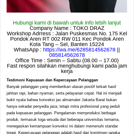
Hubungi kami di bawah untuk info lebih lanjut
Company Name : TOKO DRAZ
Workshop Adrress : Jalan Puskesmas No. 175 Kel
Pondok Aren RT 002 RW 011 Kec Pondok Aren
Kota Tang – Sel, Banten 15224
WhatsApp :
https://wa.me/6285814562678
||
085814562678
Office Time : Senin – Sabtu (08.00 – 17.00)
Fast respon silahkan menghubungi kami pada jam
kerja
Testimoni Kepuasan dan Kepercayaan Pelanggan
Banyak pelanggan yang memberikan ulasan positif terkait hasil
jahitan rapi, bahan nyaman, serta pelayanan cepat. Hal ini menjadi
bukti nyata bahwa konveksi jas almamater Jakarta Barat bukan
hanya sekadar penyedia jasa, tetapi mitra profesional yang peduli
pada kepuasan pelanggan. Pengalaman memproduksi berbagai
produk, termasuk toga wisuda dari beberapa universitas ternama,
menegaskan kemampuan konveksi ini dalam memenuhi standar
tinggi. Kepercayaan pelanggan adalah hasil dari komitmen jangka