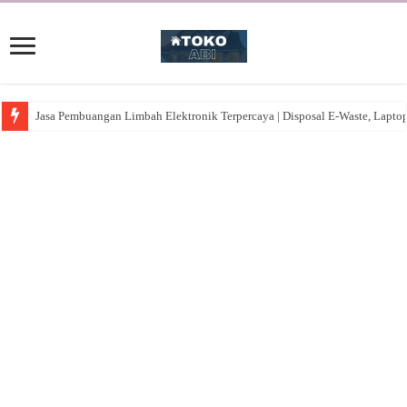
Jasa Pembuangan Limbah Elektronik Terpercaya | Disposal E-Waste, Lapto